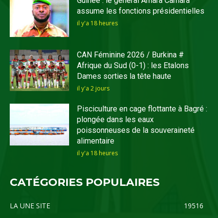
Guinée : le général Amara Camara
assume les fonctions présidentielles
il y'a 18 heures
CAN Féminine 2026 / Burkina #
Afrique du Sud (0-1) : les Etalons
Dames sorties la tête haute
il y'a 2 jours
Pisciculture en cage flottante à Bagré :
plongée dans les eaux
poissonneuses de la souveraineté
alimentaire
il y'a 18 heures
CATÉGORIES POPULAIRES
LA UNE SITE
19516