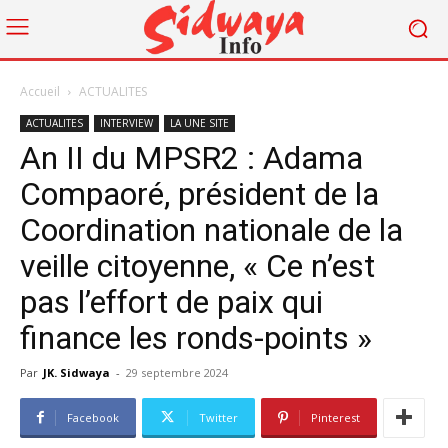
Accueil
ACTUALITES
ACTUALITES
INTERVIEW
LA UNE SITE
An II du MPSR2 : Adama
Compaoré, président de la
Coordination nationale de la
veille citoyenne, « Ce n’est
pas l’effort de paix qui
finance les ronds-points »
Par
JK. Sidwaya
-
29 septembre 2024
Facebook
Twitter
Pinterest