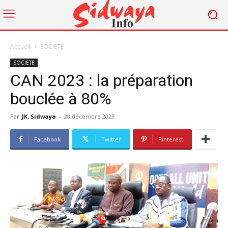
Accueil
SOCIETE
SOCIETE
CAN 2023 : la préparation
bouclée à 80%
Par
JK. Sidwaya
-
28 décembre 2023
Facebook
Twitter
Pinterest