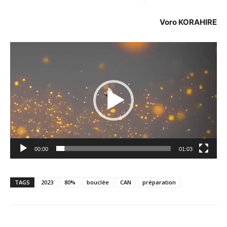
Voro KORAHIRE
Lecteur
vidéo
00:00
01:03
TAGS
2023
80%
bouclée
CAN
préparation