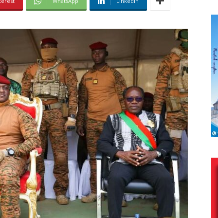
terest
WhatsApp
Linkedin