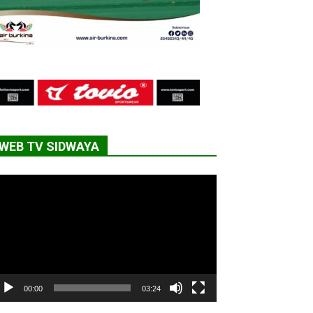
WEB TV SIDWAYA
cteur
déo
00:00
03:24