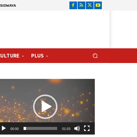
 SIDWAYA
CULTURE
PLUS
cteur
déo
00:00
01:03