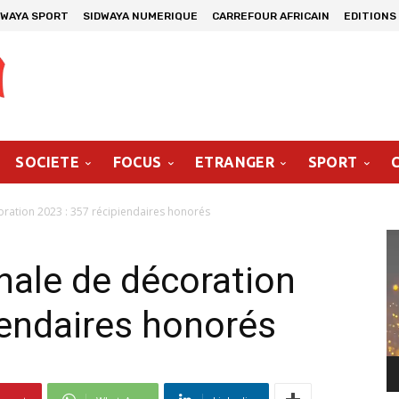
DWAYA SPORT
SIDWAYA NUMERIQUE
CARREFOUR AFRICAIN
EDITIONS
SOCIETE
FOCUS
ETRANGER
SPORT
ration 2023 : 357 récipiendaires honorés
Le
vi
nale de décoration
iendaires honorés