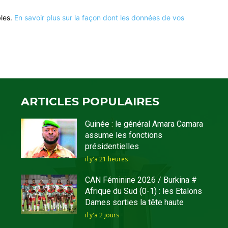
bles.
En savoir plus sur la façon dont les données de vos
ARTICLES POPULAIRES
Guinée : le général Amara Camara
assume les fonctions
présidentielles
il y'a 21 heures
CAN Féminine 2026 / Burkina #
Afrique du Sud (0-1) : les Etalons
Dames sorties la tête haute
il y'a 2 jours