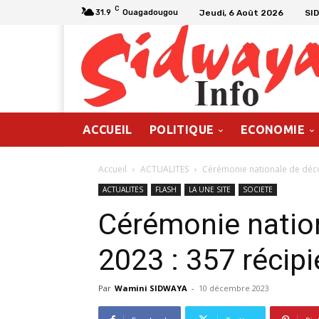
C
Jeudi, 6 Août 2026
SI
31.9
Ouagadougou
ACCUEIL
POLITIQUE
ECONOMIE
Accueil
ACTUALITES
Cérémonie nationale de déco
ACTUALITES
FLASH
LA UNE SITE
SOCIETE
Cérémonie natio
2023 : 357 récip
Par
Wamini SIDWAYA
-
10 décembre 2023