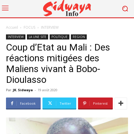
Accueil
FOCUS
INTERVIEW
INTERVIEW
LA UNE SITE
POLITIQUE
REGION
Coup d’Etat au Mali : Des
réactions mitigées des
Maliens vivant à Bobo-
Dioulasso
Par
JK. Sidwaya
-
19 août 2020
Facebook
Twitter
Pinterest