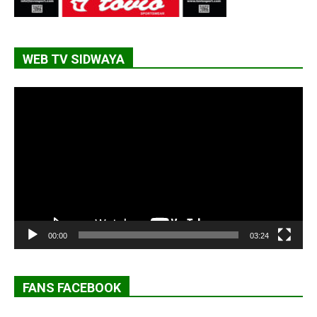
WEB TV SIDWAYA
Lecteur
vidéo
00:00
03:24
FANS FACEBOOK