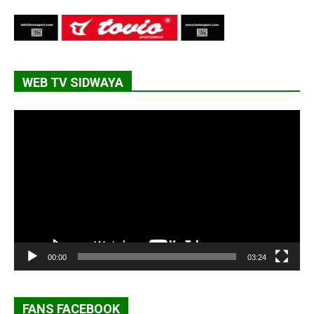
WEB TV SIDWAYA
Lecteur
vidéo
00:00
03:24
FANS FACEBOOK