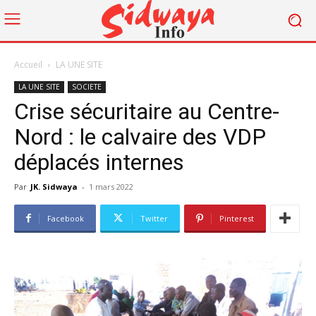
Accueil
LA UNE SITE
LA UNE SITE
SOCIETE
Crise sécuritaire au Centre-
Nord : le calvaire des VDP
déplacés internes
Par
JK. Sidwaya
-
1 mars 2022
Facebook
Twitter
Pinterest