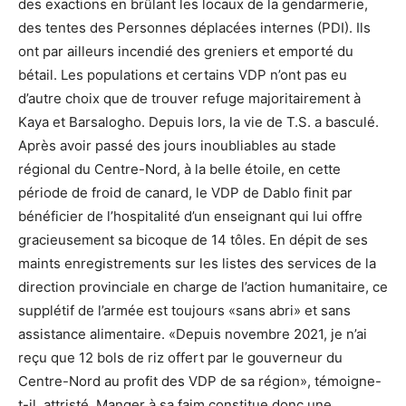
des exactions en brûlant les locaux de la gendarmerie,
des tentes des Personnes déplacées internes (PDI). Ils
ont par ailleurs incendié des greniers et emporté du
bétail. Les populations et certains VDP n’ont pas eu
d’autre choix que de trouver refuge majoritairement à
Kaya et Barsalogho. Depuis lors, la vie de T.S. a basculé.
Après avoir passé des jours inoubliables au stade
régional du Centre-Nord, à la belle étoile, en cette
période de froid de canard, le VDP de Dablo finit par
bénéficier de l’hospitalité d’un enseignant qui lui offre
gracieusement sa bicoque de 14 tôles. En dépit de ses
maints enregistrements sur les listes des services de la
direction provinciale en charge de l’action humanitaire, ce
supplétif de l’armée est toujours «sans abri» et sans
assistance alimentaire. «Depuis novembre 2021, je n’ai
reçu que 12 bols de riz offert par le gouverneur du
Centre-Nord au profit des VDP de sa région», témoigne-
t-il, attristé. Manger à sa faim constitue donc une