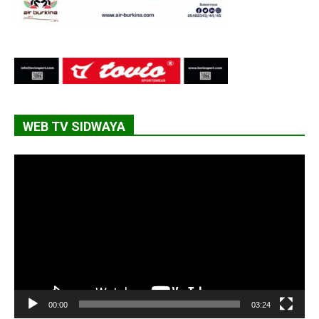
WEB TV SIDWAYA
Lecteur
vidéo
00:00
03:24