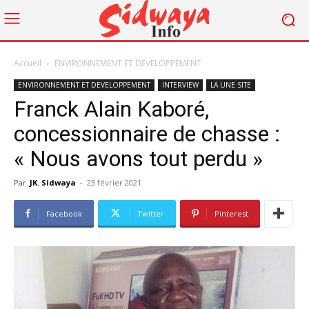
Accueil
ENVIRONNEMENT ET DEVELOPPEMENT
ENVIRONNEMENT ET DEVELOPPEMENT
INTERVIEW
LA UNE SITE
Franck Alain Kaboré,
concessionnaire de chasse :
« Nous avons tout perdu »
Par
JK. Sidwaya
-
23 février 2021
Facebook
Twitter
Pinterest