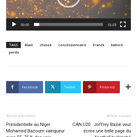
00:00
01:03
TAGS
Alain
chasse
concessionnaire
Franck
kaboré
perdu
Facebook
Twitter
Pinterest
Article précédent
Article suivant
Présidentielle au Niger:
CAN U20 : Joffrey Bazié veut
Mohamed Bazoum vainqueur
écrire une belle page du