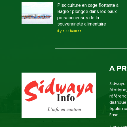
Pisciculture en cage flottante à
Bagré : plongée dans les eaux
poissonneuses de la
souveraineté alimentaire
il y'a 22 heures
A P
Sidwaya 
étatique
référenc
distribu
égalemen
Faso.
Nous con