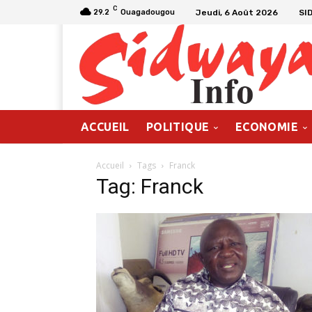
C
Jeudi, 6 Août 2026
SI
29.2
Ouagadougou
ACCUEIL
POLITIQUE
ECONOMIE
Accueil
Tags
Franck
Tag: Franck