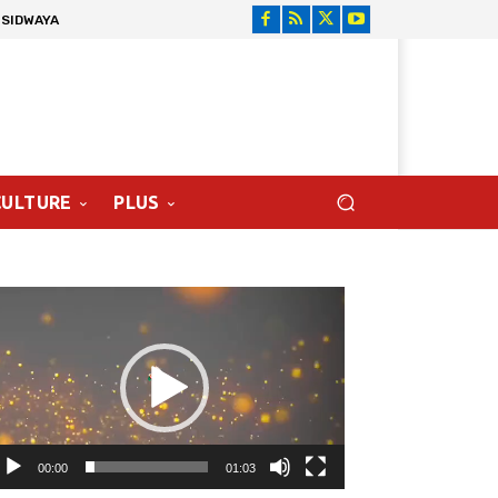
 SIDWAYA
CULTURE
PLUS
cteur
déo
00:00
01:03