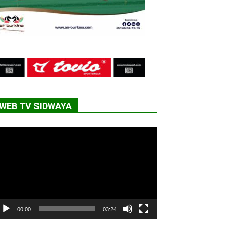
WEB TV SIDWAYA
cteur
déo
00:00
03:24