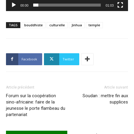
00:00
01:03
TAGS
bouddhiste
culturelle
Jinhua
temple
Facebook
Twitter
Article précédent
Article suivant
Forum sur la coopération
Soudan : mettre fin aux
sino-africaine: faire de la
supplices
jeunesse le porte flambeau du
partenariat