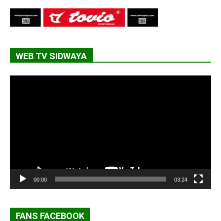
WEB TV SIDWAYA
Lecteur
vidéo
00:00
03:24
FANS FACEBOOK