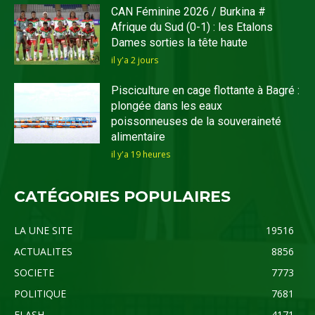
CAN Féminine 2026 / Burkina #
Afrique du Sud (0-1) : les Etalons
Dames sorties la tête haute
il y'a 2 jours
Pisciculture en cage flottante à Bagré :
plongée dans les eaux
poissonneuses de la souveraineté
alimentaire
il y'a 19 heures
CATÉGORIES POPULAIRES
LA UNE SITE
19516
ACTUALITES
8856
SOCIETE
7773
POLITIQUE
7681
FLASH
4171