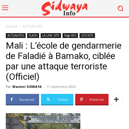
Accueil
ACTUALITES
ACTUALITES
FLASH
LA UNE SITE
Page AES
SOCIETE
Mali : L’école de gendarmerie
de Faladié à Bamako, ciblée
par une attaque terroriste
(Officiel)
Par
Wamini SIDWAYA
-
17 septembre 2024
Facebook
Twitter
Pinterest