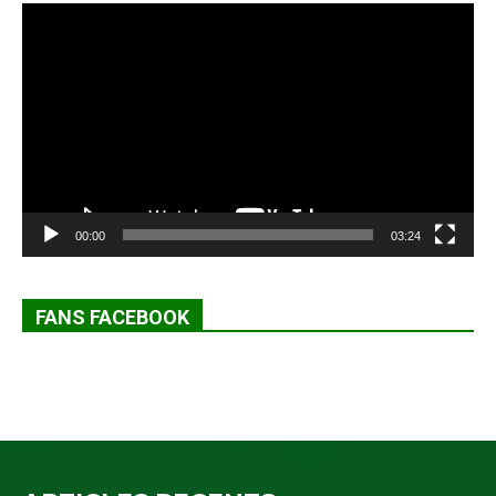
Lecteur
vidéo
00:00
03:24
FANS FACEBOOK