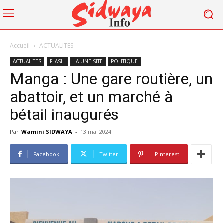
Accueil
ACTUALITES
ACTUALITES
FLASH
LA UNE SITE
POLITIQUE
Manga : Une gare routière, un
abattoir, et un marché à
bétail inaugurés
Par
Wamini SIDWAYA
-
13 mai 2024
Facebook
Twitter
Pinterest