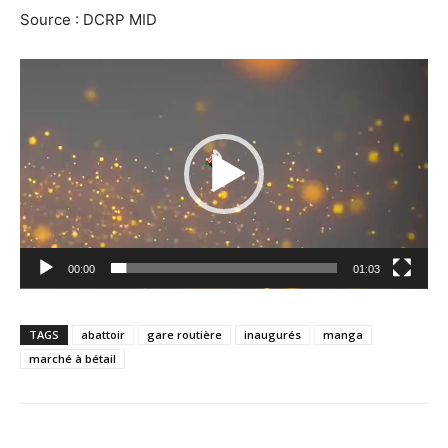
Source : DCRP MID
Lecteur
vidéo
00:00
01:03
TAGS
abattoir
gare routière
inaugurés
manga
marché à bétail