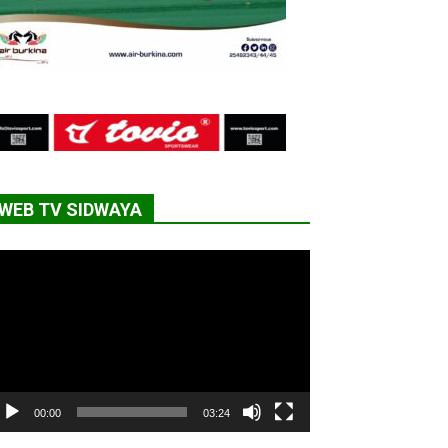
WEB TV SIDWAYA
cteur
déo
00:00
03:24