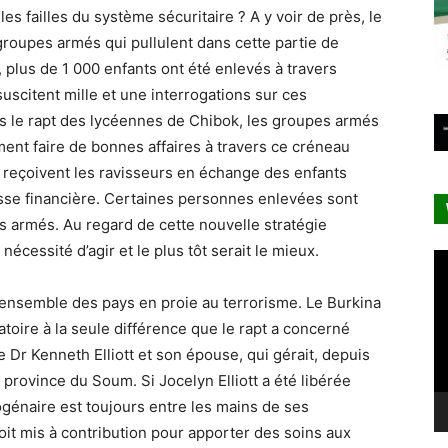
les failles du système sécuritaire ? A y voir de près, le
groupes armés qui pullulent dans cette partie de
 plus de 1 000 enfants ont été enlevés à travers
suscitent mille et une interrogations sur ces
is le rapt des lycéennes de Chibok, les groupes armés
ment faire de bonnes affaires à travers ce créneau
e reçoivent les ravisseurs en échange des enfants
isse financière. Certaines personnes enlevées sont
ts armés. Au regard de cette nouvelle stratégie
nécessité d’agir et le plus tôt serait le mieux.
Le
vi
 l’ensemble des pays en proie au terrorisme. Le Burkina
oire à la seule différence que le rapt a concerné
le Dr Kenneth Elliott et son épouse, qui gérait, depuis
 province du Soum. Si Jocelyn Elliott a été libérée
génaire est toujours entre les mains de ses
soit mis à contribution pour apporter des soins aux