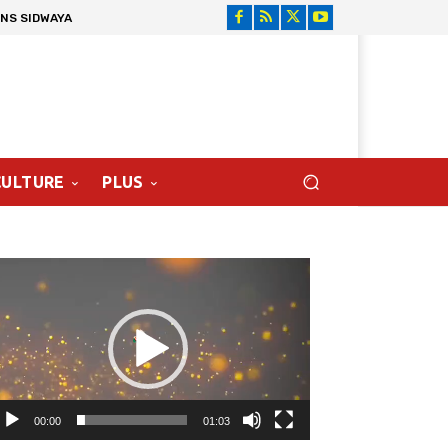
ONS SIDWAYA
CULTURE
PLUS
cteur
déo
00:00
01:03