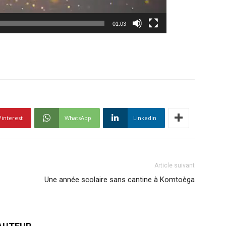
01:03
Pinterest
WhatsApp
Linkedin
Article suivant
Une année scolaire sans cantine à Komtoèga