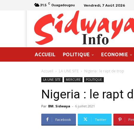
C
Vendredi, 7 Août 2026
31.5
Ouagadougou
ACCUEIL
POLITIQUE
ECONOMIE
Accueil
LA UNE SITE
Nigeria : le rapt de trop
LA UNE SITE
MERCURE
POLITIQUE
Nigeria : le rapt 
Par
BM. Sidwaya
-
6 juillet 2021
Facebook
Twitter
Pin