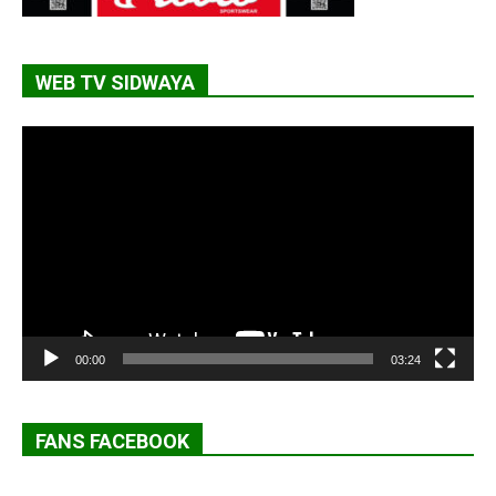
WEB TV SIDWAYA
Lecteur
vidéo
00:00
03:24
FANS FACEBOOK