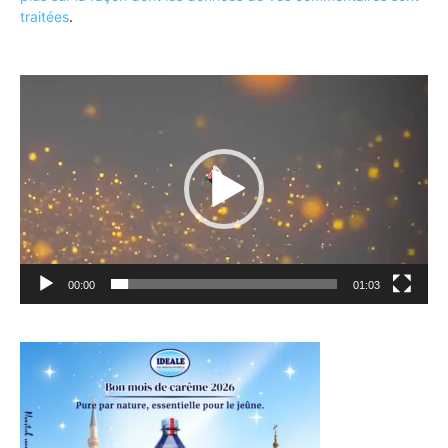
traitées
.
Lecteur
vidéo
00:00
01:03