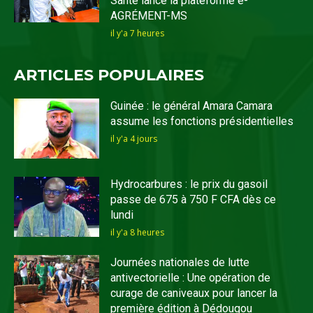
Santé lance la plateforme e-
AGRÉMENT-MS
il y'a 7 heures
ARTICLES POPULAIRES
Guinée : le général Amara Camara
assume les fonctions présidentielles
il y'a 4 jours
Hydrocarbures : le prix du gasoil
passe de 675 à 750 F CFA dès ce
lundi
il y'a 8 heures
Journées nationales de lutte
antivectorielle : Une opération de
curage de caniveaux pour lancer la
première édition à Dédougou