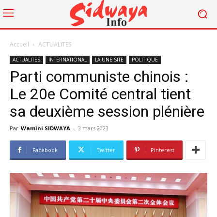
Accueil
ACTUALITES
ACTUALITES
INTERNATIONAL
LA UNE SITE
POLITIQUE
Parti communiste chinois :
Le 20e Comité central tient
sa deuxième session plénière
Par
Wamini SIDWAYA
-
3 mars 2023
Facebook
Twitter
Pinterest