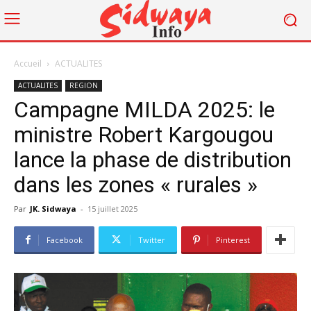
Accueil
ACTUALITES
ACTUALITES
REGION
Campagne MILDA 2025: le
ministre Robert Kargougou
lance la phase de distribution
dans les zones « rurales »
Par
JK. Sidwaya
-
15 juillet 2025
Facebook
Twitter
Pinterest