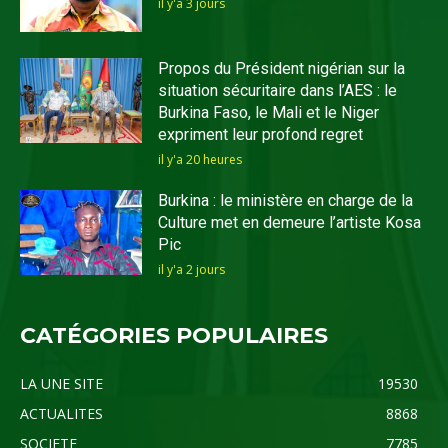
il y'a 3 jours
Propos du Président nigérian sur la
situation sécuritaire dans l’AES : le
Burkina Faso, le Mali et le Niger
expriment leur profond regret
il y'a 20 heures
Burkina : le ministère en charge de la
Culture met en demeure l’artiste Kosa
Pic
il y'a 2 jours
CATÉGORIES POPULAIRES
LA UNE SITE
19530
ACTUALITES
8868
SOCIETE
7785