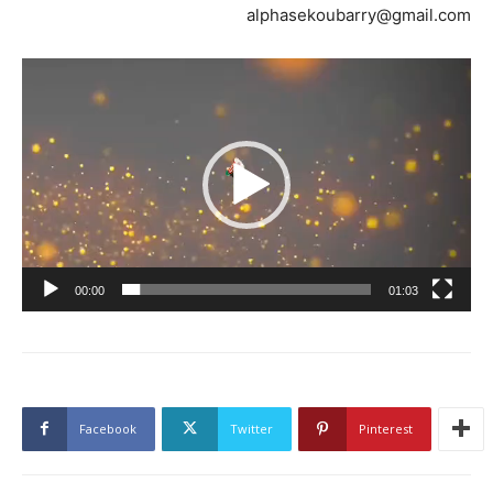
alphasekoubarry@gmail.com
Lecteur
vidéo
00:00
01:03
Facebook
Twitter
Pinterest