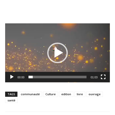
Lecteur
vidéo
00:00
01:03
TAGS
communauté
Culture
edition
livre
ouvrage
santé