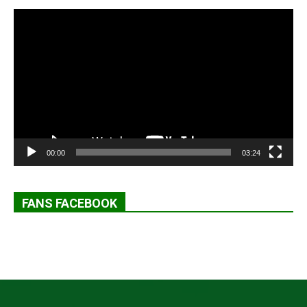
Lecteur
vidéo
00:00
03:24
FANS FACEBOOK