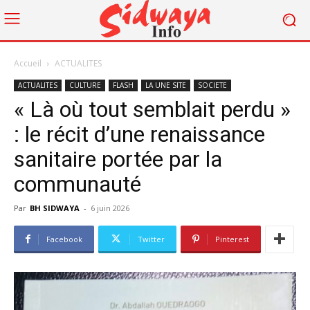
Accueil
ACTUALITES
ACTUALITES
CULTURE
FLASH
LA UNE SITE
SOCIETE
« Là où tout semblait perdu »
: le récit d’une renaissance
sanitaire portée par la
communauté
Par
BH SIDWAYA
-
6 juin 2026
Facebook
Twitter
Pinterest