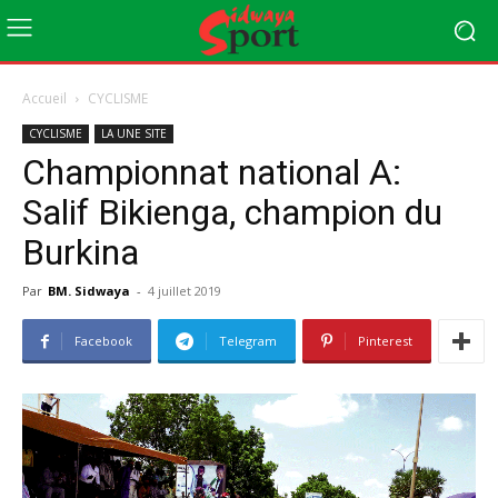
Accueil
CYCLISME
CYCLISME
LA UNE SITE
Championnat national A:
Salif Bikienga, champion du
Burkina
Par
BM. Sidwaya
-
4 juillet 2019
Facebook
Telegram
Pinterest