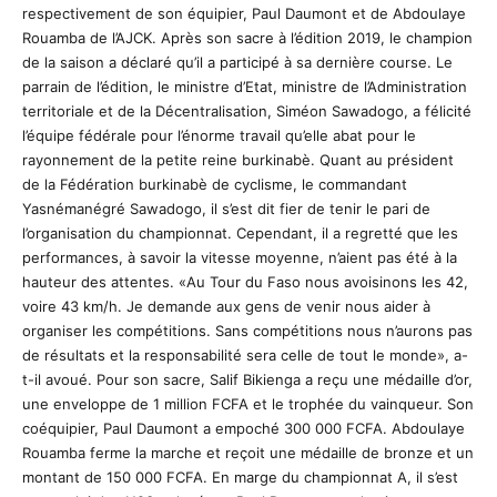
respectivement de son équipier, Paul Daumont et de Abdoulaye
Rouamba de l’AJCK. Après son sacre à l’édition 2019, le champion
de la saison a déclaré qu’il a participé à sa dernière course. Le
parrain de l’édition, le ministre d’Etat, ministre de l’Administration
territoriale et de la Décentralisation, Siméon Sawadogo, a félicité
l’équipe fédérale pour l’énorme travail qu’elle abat pour le
rayonnement de la petite reine burkinabè. Quant au président
de la Fédération burkinabè de cyclisme, le commandant
Yasnémanégré Sawadogo, il s’est dit fier de tenir le pari de
l’organisation du championnat. Cependant, il a regretté que les
performances, à savoir la vitesse moyenne, n’aient pas été à la
hauteur des attentes. «Au Tour du Faso nous avoisinons les 42,
voire 43 km/h. Je demande aux gens de venir nous aider à
organiser les compétitions. Sans compétitions nous n’aurons pas
de résultats et la responsabilité sera celle de tout le monde», a-
t-il avoué. Pour son sacre, Salif Bikienga a reçu une médaille d’or,
une enveloppe de 1 million FCFA et le trophée du vainqueur. Son
coéquipier, Paul Daumont a empoché 300 000 FCFA. Abdoulaye
Rouamba ferme la marche et reçoit une médaille de bronze et un
montant de 150 000 FCFA. En marge du championnat A, il s’est