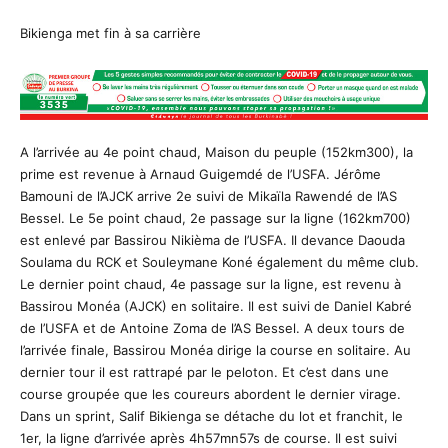
Bikienga met fin à sa carrière
A l’arrivée au 4e point chaud, Maison du peuple (152km300), la
prime est revenue à Arnaud Guigemdé de l’USFA. Jérôme
Bamouni de l’AJCK arrive 2e suivi de Mikaïla Rawendé de l’AS
Bessel. Le 5e point chaud, 2e passage sur la ligne (162km700)
est enlevé par Bassirou Nikièma de l’USFA. Il devance Daouda
Soulama du RCK et Souleymane Koné également du même club.
Le dernier point chaud, 4e passage sur la ligne, est revenu à
Bassirou Monéa (AJCK) en solitaire. Il est suivi de Daniel Kabré
de l’USFA et de Antoine Zoma de l’AS Bessel. A deux tours de
l’arrivée finale, Bassirou Monéa dirige la course en solitaire. Au
dernier tour il est rattrapé par le peloton. Et c’est dans une
course groupée que les coureurs abordent le dernier virage.
Dans un sprint, Salif Bikienga se détache du lot et franchit, le
1er, la ligne d’arrivée après 4h57mn57s de course. Il est suivi