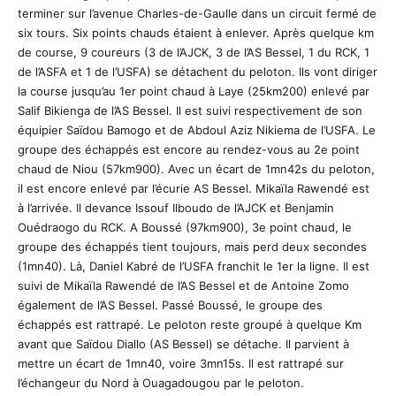
terminer sur l’avenue Charles-de-Gaulle dans un circuit fermé de
six tours. Six points chauds étaient à enlever. Après quelque km
de course, 9 coureurs (3 de l’AJCK, 3 de l’AS Bessel, 1 du RCK, 1
de l’ASFA et 1 de l’USFA) se détachent du peloton. Ils vont diriger
la course jusqu’au 1er point chaud à Laye (25km200) enlevé par
Salif Bikienga de l’AS Bessel. Il est suivi respectivement de son
équipier Saïdou Bamogo et de Abdoul Aziz Nikiema de l’USFA. Le
groupe des échappés est encore au rendez-vous au 2e point
chaud de Niou (57km900). Avec un écart de 1mn42s du peloton,
il est encore enlevé par l’écurie AS Bessel. Mikaïla Rawendé est
à l’arrivée. Il devance Issouf Ilboudo de l’AJCK et Benjamin
Ouédraogo du RCK. A Boussé (97km900), 3e point chaud, le
groupe des échappés tient toujours, mais perd deux secondes
(1mn40). Là, Daniel Kabré de l’USFA franchit le 1er la ligne. Il est
suivi de Mikaïla Rawendé de l’AS Bessel et de Antoine Zomo
également de l’AS Bessel. Passé Boussé, le groupe des
échappés est rattrapé. Le peloton reste groupé à quelque Km
avant que Saïdou Diallo (AS Bessel) se détache. Il parvient à
mettre un écart de 1mn40, voire 3mn15s. Il est rattrapé sur
l’échangeur du Nord à Ouagadougou par le peloton.