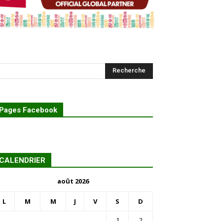
Pages Facebook
CALENDRIER
août 2026
L
M
M
J
V
S
D
1
2