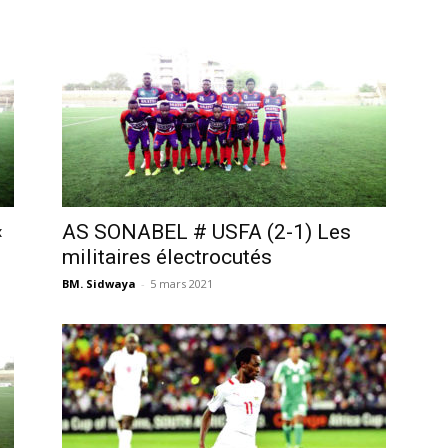
«
AS SONABEL # USFA (2-1) Les
militaires électrocutés
BM. Sidwaya
-
5 mars 2021