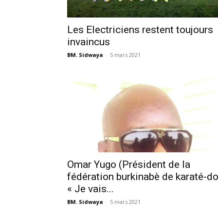
Les Electriciens restent toujours
invaincus
BM. Sidwaya
-
5 mars 2021
Omar Yugo (Président de la
fédération burkinabè de karaté-do
« Je vais...
BM. Sidwaya
-
5 mars 2021