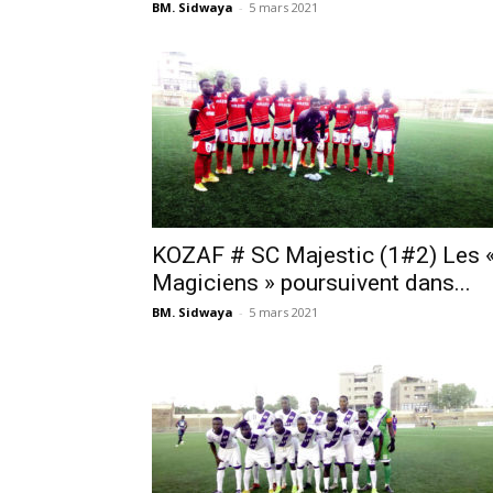
BM. Sidwaya
-
5 mars 2021
KOZAF # SC Majestic (1#2) Les 
Magiciens » poursuivent dans...
BM. Sidwaya
-
5 mars 2021