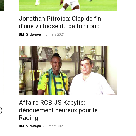
Jonathan Pitroipa: Clap de fin
d’une virtuose du ballon rond
BM. Sidwaya
-
5 mars 2021
Affaire RCB-JS Kabylie:
)
dénouement heureux pour le
Racing
BM. Sidwaya
-
5 mars 2021