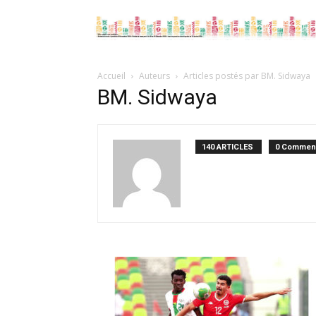
Accueil
Auteurs
Articles postés par BM. Sidwaya
BM. Sidwaya
140 ARTICLES
0 Comment