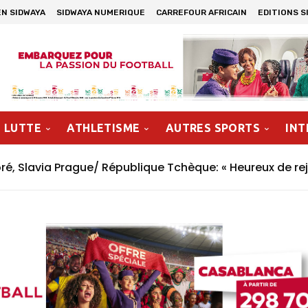
EN SIDWAYA
SIDWAYA NUMERIQUE
CARREFOUR AFRICAIN
EDITIONS S
LUTTE
ATHLETISME
AUTRES SPORTS
INT
, Slavia Prague/ République Tchèque: « Heureux de rej
 Le Percuteur » Symbole de la renaissance de la boxe b
n »