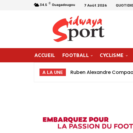
C
34.5
Ouagadougou
7 Août 2026
QUOTIDI
ACCUEIL
FOOTBALL
CYCLISME
Ruben Alexandre Compaoré
Hamed Abel Nikiéma : «
A LA UNE
poursuivre ma progressio