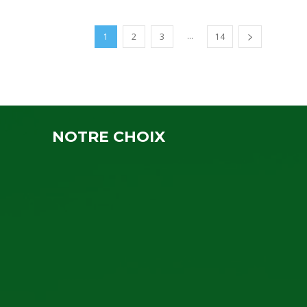
...
1
2
3
14
NOTRE CHOIX