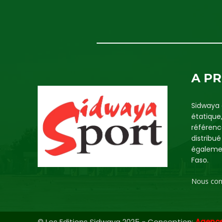
A P
Sidwaya 
étatique
référenc
distribu
égalemen
Faso.
Nous con
© Les Editions Sidwaya 2025 - Conception:
Agenc