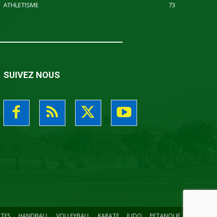
ATHLETISME
73
SUIVEZ NOUS
ITES
HANDBALL
VOLLEYBALL
KARATE
JUDO
PETANQUE