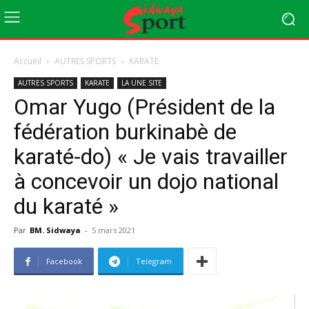
Accueil
AUTRES SPORTS
KARATE
AUTRES SPORTS
KARATE
LA UNE SITE
Omar Yugo (Président de la
fédération burkinabè de
karaté-do) « Je vais travailler
à concevoir un dojo national
du karaté »
Par
BM. Sidwaya
-
5 mars 2021
Facebook
Telegram