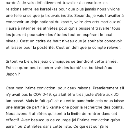
au-delà. Je vais définitivement travailler à consolider les
relations entre les karatékas pour que plus jamais nous vivions
une telle crise que je trouvais inutile. Secundo, je vais travailler à
concevoir un dojo national du karaté, voire des arts martiaux où
il aura à interner les athlètes pour qu’ils puissent travailler tous
les jours et poursuivre les études tout en espérant le haut
niveau. C’est un cadre de haut niveau que je souhaite concevoir
et laisser pour la postérité. C’est un défi que je compte relever.
Si tout va bien, les jeux olympiques se tiendront cette année.
Est-ce qu’on peut espérer voir des karatékas burkinabè au
Japon ?
C’est mon intime conviction, pour deux raisons. Premièrement s’il
n’y avait pas le COVID-19, ça allait être très juste d’être aux JO
l’an passé. Mais le fait qu’il ait eu cette pandémie cela nous laisse
une marge de partir à 3 karaté one pour la recherche des points.
Nous avons 4 athlètes qui sont à la limite de rentrer dans cet
effectif. Avec beaucoup de courage j’ai l’intime conviction qu’on
aura 1 ou 2 athlètes dans cette liste. Ce qui est sûr j’ai le