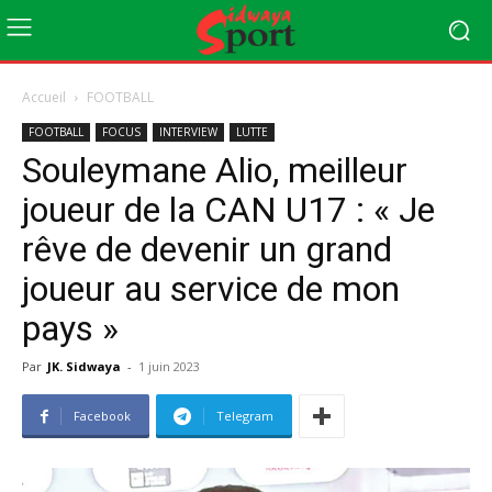
Accueil
FOOTBALL
FOOTBALL
FOCUS
INTERVIEW
LUTTE
Souleymane Alio, meilleur
joueur de la CAN U17 : « Je
rêve de devenir un grand
joueur au service de mon
pays »
Par
JK. Sidwaya
-
1 juin 2023
Facebook
Telegram