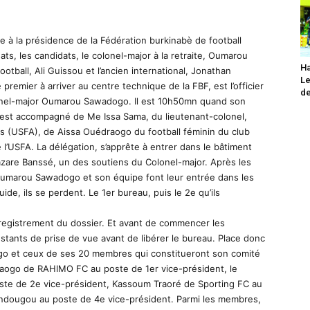
re à la présidence de la Fédération burkinabè de football
ats, les candidats, le colonel-major à la retraite, Oumarou
Ha
tball, Ali Guissou et l’ancien international, Jonathan
Le
 premier à arriver au centre technique de la FBF, est l’officier
de
olonel-major Oumarou Sawadogo. Il est 10h50mn quand son
 Il est accompagné de Me Issa Sama, du lieutenant-colonel,
s (USFA), de Aissa Ouédraogo du football féminin du club
l’USFA. La délégation, s’apprête à entrer dans le bâtiment
Lazare Banssé, un des soutiens du Colonel-major. Après les
 Oumarou Sawadogo et son équipe font leur entrée dans les
uide, ils se perdent. Le 1er bureau, puis le 2e qu’ils
’enregistrement du dossier. Et avant de commencer les
nstants de prise de vue avant de libérer le bureau. Place donc
go et ceux de ses 20 membres qui constitueront son comité
raogo de RAHIMO FC au poste de 1er vice-président, le
te de 2e vice-président, Kassoum Traoré de Sporting FC au
ndougou au poste de 4e vice-président. Parmi les membres,