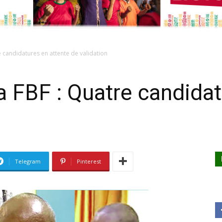
e candidatures en attente de validation
a FBF : Quatre candidat
Telegram
Pinterest