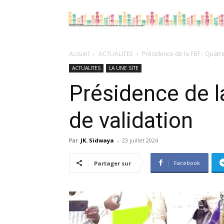
Accueil
ACTUALITES
Présidence de la FBF : Quatr
ACTUALITES
LA UNE SITE
Présidence de l
de validation
Par
JK. Sidwaya
-
23 juillet 2024
Facebook
Partager sur