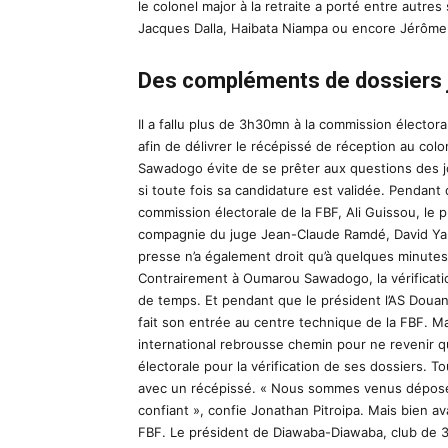
le colonel major à la retraite a porté entre autres
Jacques Dalla, Haibata Niampa ou encore Jérôm
Des compléments de dossiers ju
Il a fallu plus de 3h30mn à la commission élector
afin de délivrer le récépissé de réception au col
Sawadogo évite de se prêter aux questions des j
si toute fois sa candidature est validée. Pendant 
commission électorale de la FBF, Ali Guissou, le 
compagnie du juge Jean-Claude Ramdé, David Ya
presse n’a également droit qu’à quelques minutes d
Contrairement à Oumarou Sawadogo, la vérificatio
de temps. Et pendant que le président l’AS Douane
fait son entrée au centre technique de la FBF. Ma
international rebrousse chemin pour ne revenir 
électorale pour la vérification de ses dossiers. T
avec un récépissé. « Nous sommes venus déposer 
confiant », confie Jonathan Pitroipa. Mais bien ava
FBF. Le président de Diawaba-Diawaba, club de 3