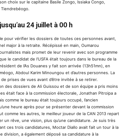
 son choix sur le capitaine Basile Zongo, Issiaka Congo,
e Tiendrebéogo.
squ’au 24 juillet à 00 h
ale pour vérifier les dossiers de toutes ces personnes avant,
onel major à la retraite. Récépissé en main, Oumarou
ournalistes mais promet de leur revenir avec son programme
que le candidat de l’USFA était toujours dans le bureau de la
président de l’As Douanes y fait son arrivée (13h51mn), en
méogo, Abdoul Karim Minoungou et d’autres personnes. La
e prises de vues avant d’être invitée à se retirer.
n des dossiers de Ali Guissou et de son équipe a pris moins
s était face à la commission électorale, Jonathan Pitroipa a
is comme le bureau était toujours occupé, l’ancien
qu’une heure après pour se présenter devant la commission
out comme les autres, le meilleur joueur de la CAN 2013 repart
un rêve, une vision, plus qu’une candidature. Je suis très
nt ces trois candidatures, Moctar Diallo avait fait un tour à la
e division, a également déposé sa candidature à la