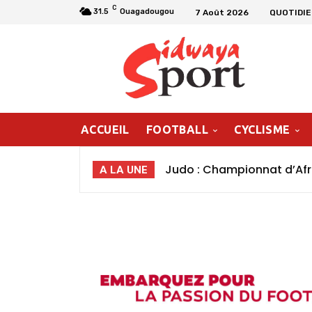
C
31.5
Ouagadougou
7 Août 2026
QUOTIDIE
ACCUEIL
FOOTBALL
CYCLISME
Judo : Championnat d’Afriq
Les primes de la CAN fé
A LA UNE