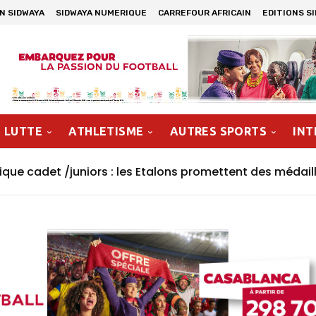
N SIDWAYA
SIDWAYA NUMERIQUE
CARREFOUR AFRICAIN
EDITIONS S
LUTTE
ATHLETISME
AUTRES SPORTS
INT
ue cadet /juniors : les Etalons promettent des médaill
minine Maroc 2026