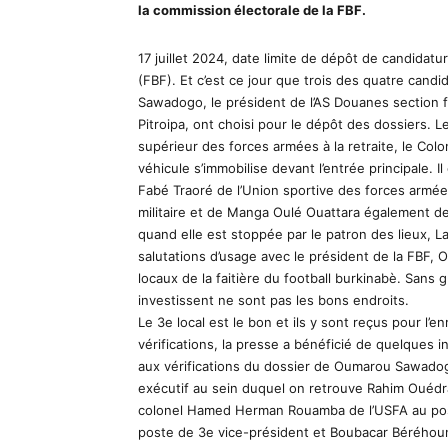
la commission électorale de la FBF.
17 juillet 2024, date limite de dépôt de candidatu
(FBF). Et c’est ce jour que trois des quatre candid
Sawadogo, le président de l’AS Douanes section foo
Pitroipa, ont choisi pour le dépôt des dossiers. Le
supérieur des forces armées à la retraite, le C
véhicule s’immobilise devant l’entrée principale.
Fabé Traoré de l’Union sportive des forces armée
militaire et de Manga Oulé Ouattara également de 
quand elle est stoppée par le patron des lieux, 
salutations d’usage avec le président de la FBF,
locaux de la faitière du football burkinabè. Sans g
investissent ne sont pas les bons endroits.
Le 3e local est le bon et ils y sont reçus pour l
vérifications, la presse a bénéficié de quelques i
aux vérifications du dossier de Oumarou Sawado
exécutif au sein duquel on retrouve Rahim Ouéd
colonel Hamed Herman Rouamba de l’USFA au pos
poste de 3e vice-président et Boubacar Béréhou