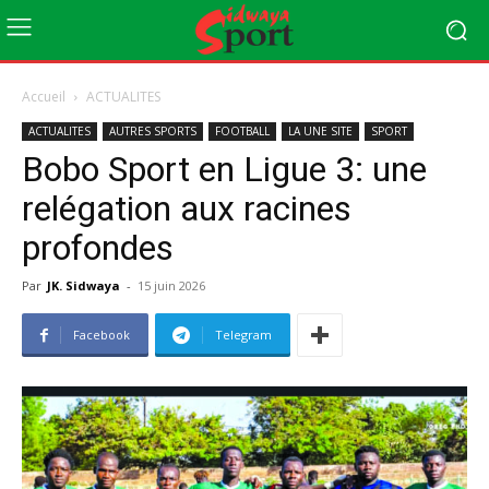
Accueil
ACTUALITES
ACTUALITES
AUTRES SPORTS
FOOTBALL
LA UNE SITE
SPORT
Bobo Sport en Ligue 3: une
relégation aux racines
profondes
Par
JK. Sidwaya
-
15 juin 2026
Facebook
Telegram