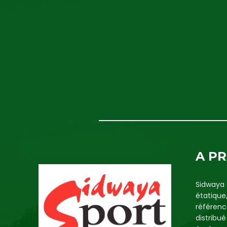
A P
Sidwaya 
étatique
référenc
distribu