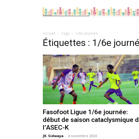
Accueil
Tags
1/6e journée
Étiquettes : 1/6e journ
Fasofoot Ligue 1/6e journée:
début de saison cataclysmique 
l’ASEC-K
JK. Sidwaya
-
4 novembre 2024