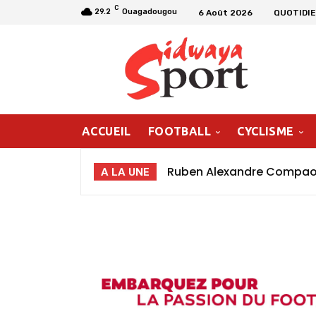
C
29.2
Ouagadougou
6 Août 2026
QUOTIDIE
ACCUEIL
FOOTBALL
CYCLISME
Ruben Alexandre Compaoré
A LA UNE
poursuivre ma progressio