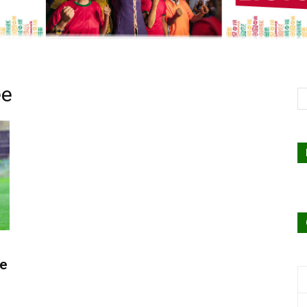
ée
de