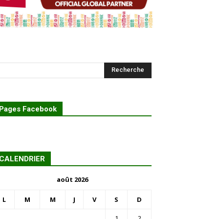
Pages Facebook
CALENDRIER
août 2026
L
M
M
J
V
S
D
1
2