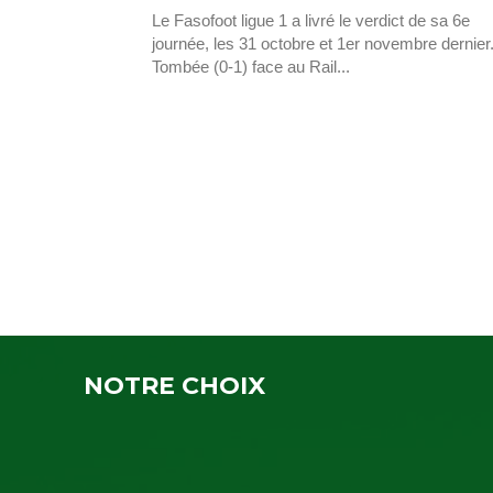
Le Fasofoot ligue 1 a livré le verdict de sa 6e
journée, les 31 octobre et 1er novembre dernier
Tombée (0-1) face au Rail...
NOTRE CHOIX