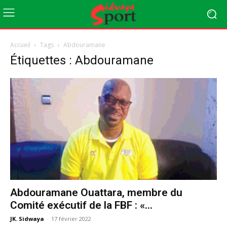
Accueil
Tags
Abdouramane
Étiquettes : Abdouramane
Abdouramane Ouattara, membre du
Comité exécutif de la FBF : «...
JK. Sidwaya
-
17 février 2022