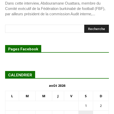
Dans cette interview, Abdouramane Ouattara, membre du
Comité exécutif de la Fédération burkinabè de football (FBF),
par ailleurs président de la commission Audit interne,...
Pages Facebook
CALENDRIER
août 2026
L
M
M
J
V
S
D
1
2