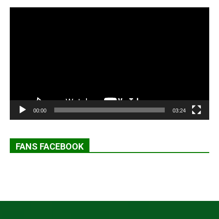
Lecteur
vidéo
00:00
03:24
FANS FACEBOOK