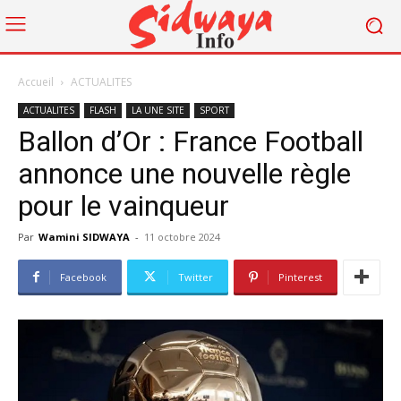
Accueil
ACTUALITES
ACTUALITES
FLASH
LA UNE SITE
SPORT
Ballon d’Or : France Football
annonce une nouvelle règle
pour le vainqueur
Par
Wamini SIDWAYA
-
11 octobre 2024
Facebook
Twitter
Pinterest