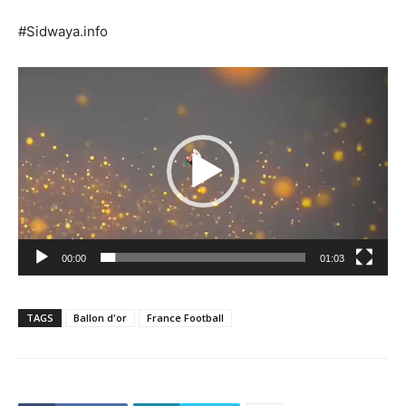
#Sidwaya.info
Lecteur
vidéo
00:00
01:03
TAGS
Ballon d'or
France Football