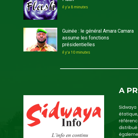
il y'a 8 minutes
Guinée : le général Amara Camara
assume les fonctions
présidentielles
il y'a 10 minutes
A P
Sidwaya 
étatique
référenc
distribu
égalemen