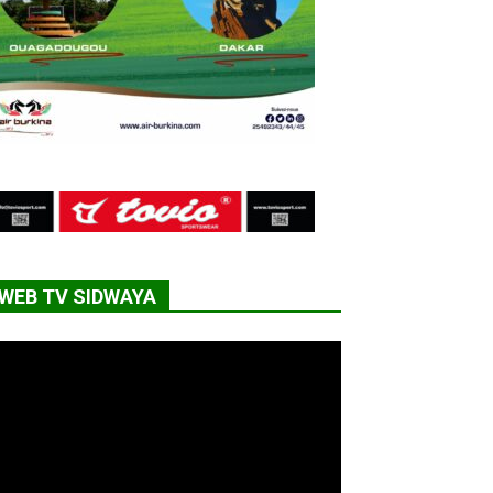
WEB TV SIDWAYA
cteur
déo