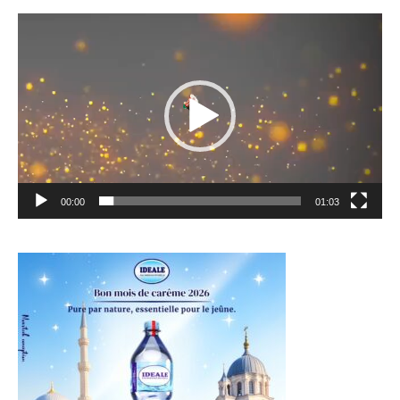
Lecteur
vidéo
00:00
01:03