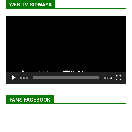
WEB TV SIDWAYA
Lecteur
vidéo
00:00
03:24
FANS FACEBOOK