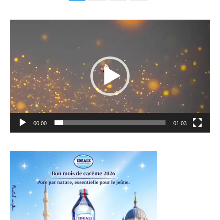
Lecteur
vidéo
00:00
01:03