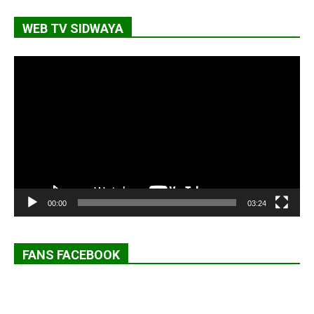
WEB TV SIDWAYA
Lecteur
vidéo
00:00
03:24
FANS FACEBOOK