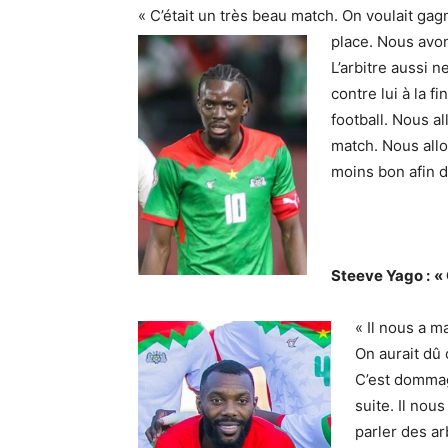
« C’était un très beau match. On voulait gagne
place. Nous avon
L’arbitre aussi n
contre lui à la f
football. Nous a
match. Nous allon
moins bon afin d
Steeve Yago :
«
« Il nous a m
On aurait dû
C’est domma
suite. Il nou
parler des ar