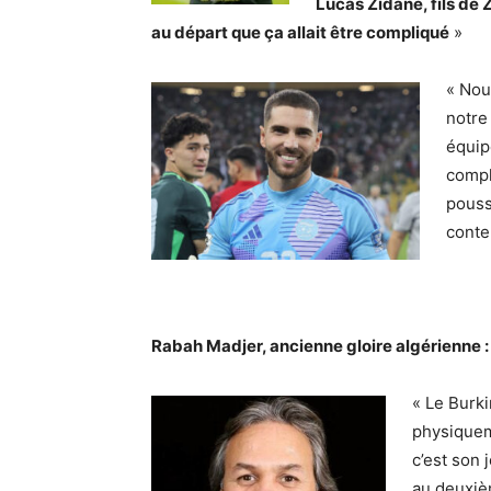
Lucas Zidane, fils de 
au départ que ça allait être compliqué
»
« Nou
notre
équip
compl
pouss
conten
Rabah Madjer, ancienne gloire algérienne :
« Le Burk
physiquem
c’est son 
au deuxièm