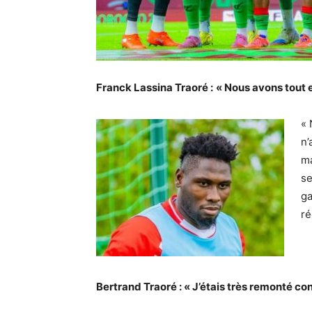
Franck Lassina Traoré :
« Nous avons tout 
« 
n’
ma
se
ga
ré
Bertrand Traoré : « J’étais très remonté cont