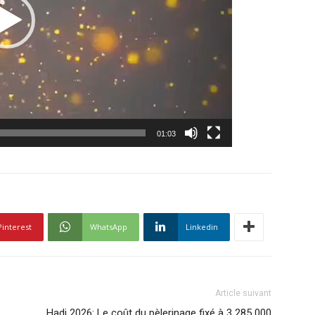
01:03
Pinterest
WhatsApp
Linkedin
Article suivant
Hadj 2026: Le coût du pèlerinage fixé à 3 285 000