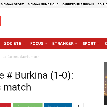
SIDWAYA SPORT
SIDWAYA NUMERIQUE
CARREFOUR AFRICAIN
EDITI
SOCIETE
FOCUS
ETRANGER
SPORT
1-0): réactions d’après match
Le
vi
 # Burkina (1-0):
s match