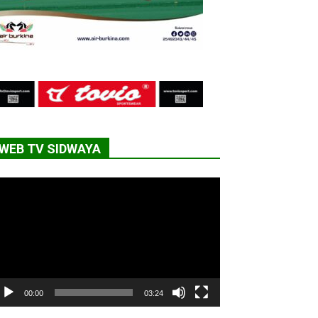
WEB TV SIDWAYA
cteur
déo
00:00
03:24