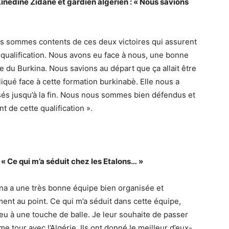
Zinedine Zidane et gardien algérien : « Nous savions
s sommes contents de ces deux victoires qui assurent
 qualification. Nous avons eu face à nous, une bonne
e du Burkina. Nous savions au départ que ça allait être
iqué face à cette formation burkinabè. Elle nous a
és jusqu’à la fin. Nous nous sommes bien défendus et
t de cette qualification ».
« Ce qui m’a séduit chez les Etalons… »
ina a une très bonne équipe bien organisée et
ent au point. Ce qui m’a séduit dans cette équipe,
jeu à une touche de balle. Je leur souhaite de passer
e tour avec l’Algérie. Ils ont donné le meilleur d’eux-