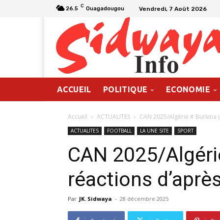
C
Vendredi, 7 Août 2026
26.5
Ouagadougou
ACCUEIL
POLITIQUE
ECONOMIE
Accueil
ACTUALITES
CAN 2025/Algérie # Burkina (
ACTUALITES
FOOTBALL
LA UNE SITE
SPORT
CAN 2025/Algérie
réactions d’aprè
Par
JK. Sidwaya
-
28 décembre 2025