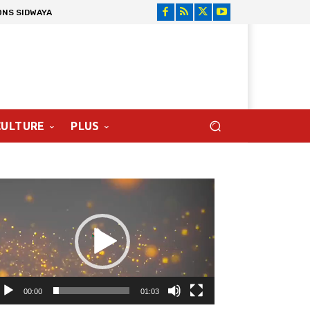
ONS SIDWAYA
CULTURE
PLUS
cteur
déo
00:00
01:03