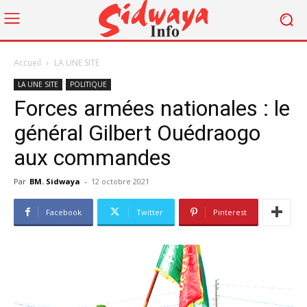
Accueil
LA UNE SITE
LA UNE SITE
POLITIQUE
Forces armées nationales : le
général Gilbert Ouédraogo
aux commandes
Par
BM. Sidwaya
-
12 octobre 2021
Facebook
Twitter
Pinterest