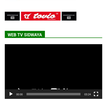
WEB TV SIDWAYA
Lecteur
vidéo
00:00
03:24