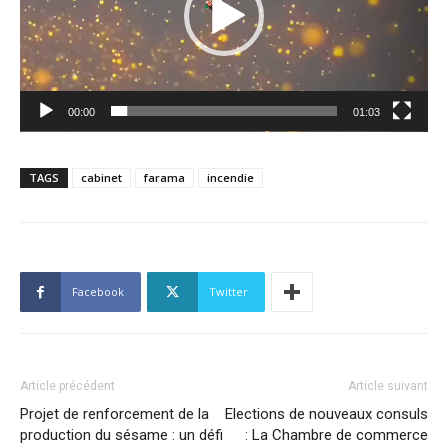
00:00
01:03
TAGS
cabinet
farama
incendie
Facebook
Twitter
Article précédent
Article suivant
Projet de renforcement de la
Elections de nouveaux consuls
production du sésame : un défi
: La Chambre de commerce