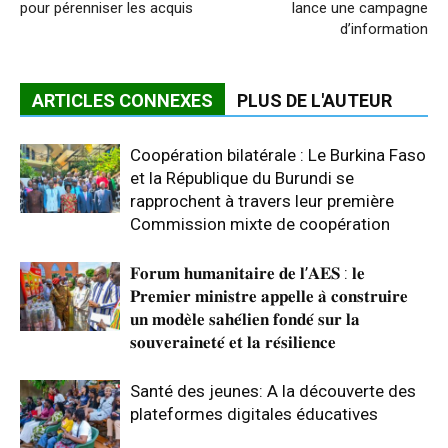
pour pérenniser les acquis
lance une campagne
d’information
ARTICLES CONNEXES
PLUS DE L'AUTEUR
Coopération bilatérale : Le Burkina Faso
et la République du Burundi se
rapprochent à travers leur première
Commission mixte de coopération
𝐅𝐨𝐫𝐮𝐦 𝐡𝐮𝐦𝐚𝐧𝐢𝐭𝐚𝐢𝐫𝐞 𝐝𝐞 𝐥’𝐀𝐄𝐒 : 𝐥𝐞
𝐏𝐫𝐞𝐦𝐢𝐞𝐫 𝐦𝐢𝐧𝐢𝐬𝐭𝐫𝐞 𝐚𝐩𝐩𝐞𝐥𝐥𝐞 𝐚̀ 𝐜𝐨𝐧𝐬𝐭𝐫𝐮𝐢𝐫𝐞
𝐮𝐧 𝐦𝐨𝐝𝐞̀𝐥𝐞 𝐬𝐚𝐡𝐞́𝐥𝐢𝐞𝐧 𝐟𝐨𝐧𝐝𝐞́ 𝐬𝐮𝐫 𝐥𝐚
𝐬𝐨𝐮𝐯𝐞𝐫𝐚𝐢𝐧𝐞𝐭𝐞́ 𝐞𝐭 𝐥𝐚 𝐫𝐞́𝐬𝐢𝐥𝐢𝐞𝐧𝐜𝐞
Santé des jeunes: A la découverte des
plateformes digitales éducatives