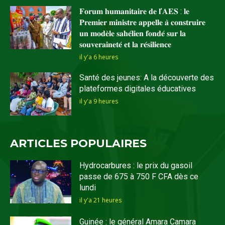
𝐅𝐨𝐫𝐮𝐦 𝐡𝐮𝐦𝐚𝐧𝐢𝐭𝐚𝐢𝐫𝐞 𝐝𝐞 𝐥’𝐀𝐄𝐒 : 𝐥𝐞
𝐏𝐫𝐞𝐦𝐢𝐞𝐫 𝐦𝐢𝐧𝐢𝐬𝐭𝐫𝐞 𝐚𝐩𝐩𝐞𝐥𝐥𝐞 𝐚̀ 𝐜𝐨𝐧𝐬𝐭𝐫𝐮𝐢𝐫𝐞
𝐮𝐧 𝐦𝐨𝐝𝐞̀𝐥𝐞 𝐬𝐚𝐡𝐞́𝐥𝐢𝐞𝐧 𝐟𝐨𝐧𝐝𝐞́ 𝐬𝐮𝐫 𝐥𝐚
𝐬𝐨𝐮𝐯𝐞𝐫𝐚𝐢𝐧𝐞𝐭𝐞́ 𝐞𝐭 𝐥𝐚 𝐫𝐞́𝐬𝐢𝐥𝐢𝐞𝐧𝐜𝐞
il y'a 6 heures
Santé des jeunes: A la découverte des
plateformes digitales éducatives
il y'a 9 heures
ARTICLES POPULAIRES
Hydrocarbures : le prix du gasoil
passe de 675 à 750 F CFA dès ce
lundi
il y'a 21 heures
Guinée : le général Amara Camara