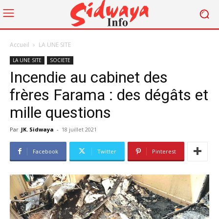
Accueil
LA UNE SITE
LA UNE SITE
SOCIETE
Incendie au cabinet des
frères Farama : des dégâts et
mille questions
Par
JK. Sidwaya
-
18 juillet 2021
Facebook
Twitter
Pinterest