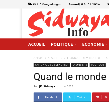
C
Samedi, 8 Août 2026
S
25.9
Ouagadougou
ACCUEIL
POLITIQUE
ECONOMIE
Accueil
SOCIETE
CHRONIQUE DE VENDREDI
Qua
CHRONIQUE DE VENDREDI
LA UNE SITE
POLITIQUE
Quand le monde c
Par
JK. Sidwaya
-
1 mai 2025
Facebook
Twitter
Pin