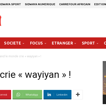
IDWAYA SPORT
SIDWAYA NUMERIQUE
CARREFOUR AFRICAIN
EDITION
SOCIETE
FOCUS
ETRANGER
SPORT
nd le monde crie « wayiyan » !
Le
vi
rie « wayiyan » !
terest
WhatsApp
Linkedin