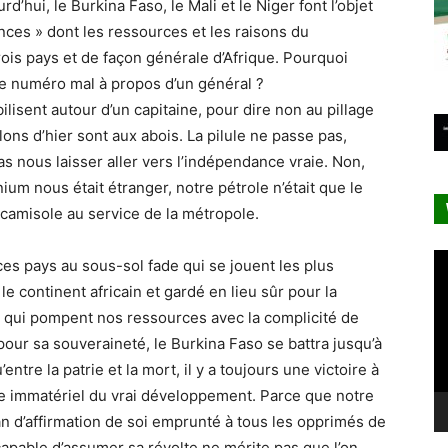
’hui, le Burkina Faso, le Mali et le Niger font l’objet
ces » dont les ressources et les raisons du
ois pays et de façon générale d’Afrique. Pourquoi
e numéro mal à propos d’un général ?
lisent autour d’un capitaine, pour dire non au pillage
lons d’hier sont aux abois. La pilule ne passe pas,
 nous laisser aller vers l’indépendance vraie. Non,
ium nous était étranger, notre pétrole n’était que le
camisole au service de la métropole.
Le
ces pays au sous-sol fade qui se jouent les plus
vi
e continent africain et gardé en lieu sûr pour la
s qui pompent nos ressources avec la complicité de
 pour sa souveraineté, le Burkina Faso se battra jusqu’à
entre la patrie et la mort, il y a toujours une victoire à
dice immatériel du vrai développement. Parce que notre
an d’affirmation de soi emprunté à tous les opprimés de
 capable d’assumer sa révolte ne mérite pas que l’on