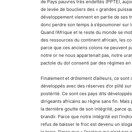
de Pays pauvres très endettés (PPTE), aujourd
de levée de boucliers des « grandes puissan
développement viennent en partie de ses tr
donc perdre son temps à s’époumoner sur l
Quand l’Afrique et le reste du monde se mobi
des ressources du continent africain, les co
parce que ces anciens colons ne peuvent pas
notre or ne nous appartenait pas, notre uran
pactole du dol consenti par des régimes en 
Finalement et drôlement d’ailleurs, ce sont 
développés avec des réserves d’or pillé sur l
postérité. Ce sont ces pays dits développé
dirigeants africains au règne sans fin. Mais
la dernière goutte de son intégrité, parce qu’
brandir. Parce que notre intégrité est l’in
refus de baisser le froc est devenu un slog
la terre. Parce que « l’esclave qui n’est pas