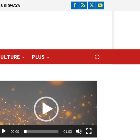
S SIDWAYA
CULTURE
PLUS
cteur
déo
00:00
01:03