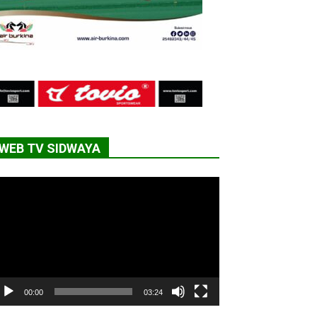
WEB TV SIDWAYA
cteur
déo
00:00
03:24