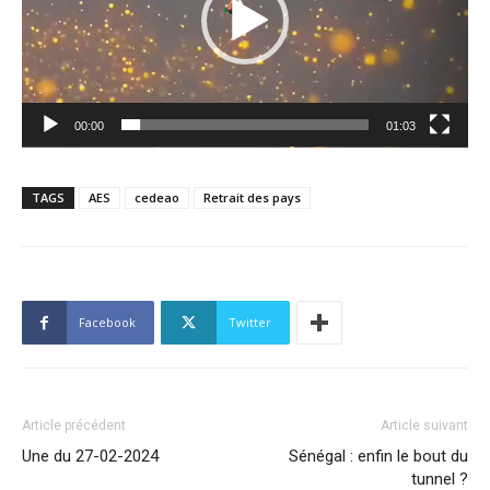
00:00
01:03
TAGS
AES
cedeao
Retrait des pays
Facebook
Twitter
Article précédent
Article suivant
Une du 27-02-2024
Sénégal : enfin le bout du
tunnel ?