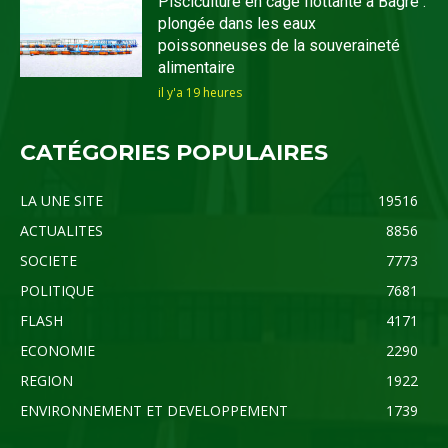
Pisciculture en cage flottante à Bagré :
plongée dans les eaux
poissonneuses de la souveraineté
alimentaire
il y'a 19 heures
CATÉGORIES POPULAIRES
LA UNE SITE
19516
ACTUALITES
8856
SOCIETE
7773
POLITIQUE
7681
FLASH
4171
ECONOMIE
2290
REGION
1922
ENVIRONNEMENT ET DEVELOPPEMENT
1739