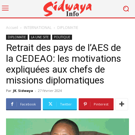
Accueil
INTERNATIONAL
DIPLOMATIE
DIPLOMATIE
LA UNE SITE
POLITIQUE
Retrait des pays de l’AES de
la CEDEAO: les motivations
expliquées aux chefs de
missions diplomatiques
Par
JK. Sidwaya
-
27 février 2024
Facebook
Twitter
Pinterest