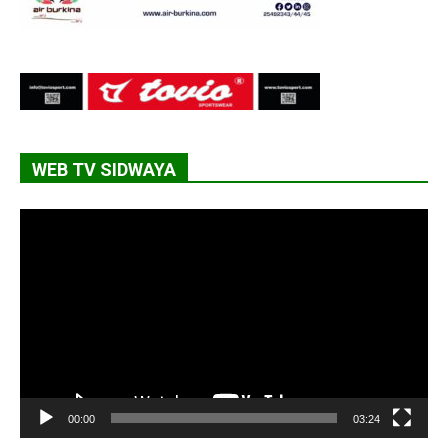
WEB TV SIDWAYA
Lecteur
vidéo
00:00
03:24