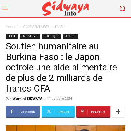
Accueil
COMMENTAIRES
FLASH
FLASH
LA UNE SITE
POLITIQUE
SOCIETE
Soutien humanitaire au
Burkina Faso : le Japon
octroie une aide alimentaire
de plus de 2 milliards de
francs CFA
Par
Wamini SIDWAYA
-
11 octobre 2024
Facebook
Twitter
Pinterest