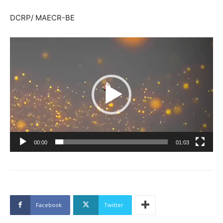
DCRP/ MAECR-BE
Lecteur
vidéo
00:00
01:03
Facebook
Twitter