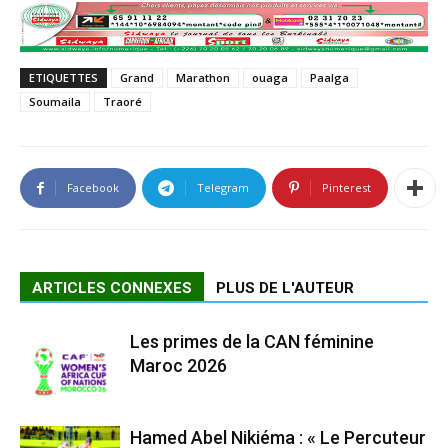
ETIQUETTES
Grand
Marathon
ouaga
Paalga
Soumaila
Traoré
Facebook
Telegram
Pinterest
ARTICLES CONNEXES
PLUS DE L'AUTEUR
Les primes de la CAN féminine
Maroc 2026
Hamed Abel Nikiéma : « Le Percuteur