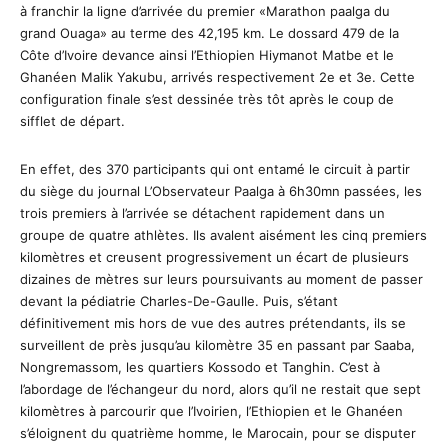
à franchir la ligne d’arrivée du premier «Marathon paalga du
grand Ouaga» au terme des 42,195 km. Le dossard 479 de la
Côte d’Ivoire devance ainsi l’Ethiopien Hiymanot Matbe et le
Ghanéen Malik Yakubu, arrivés respectivement 2e et 3e. Cette
configuration finale s’est dessinée très tôt après le coup de
sifflet de départ.
En effet, des 370 participants qui ont entamé le circuit à partir
du siège du journal L’Observateur Paalga à 6h30mn passées, les
trois premiers à l’arrivée se détachent rapidement dans un
groupe de quatre athlètes. Ils avalent aisément les cinq premiers
kilomètres et creusent progressivement un écart de plusieurs
dizaines de mètres sur leurs poursuivants au moment de passer
devant la pédiatrie Charles-De-Gaulle. Puis, s’étant
définitivement mis hors de vue des autres prétendants, ils se
surveillent de près jusqu’au kilomètre 35 en passant par Saaba,
Nongremassom, les quartiers Kossodo et Tanghin. C’est à
l’abordage de l’échangeur du nord, alors qu’il ne restait que sept
kilomètres à parcourir que l’Ivoirien, l’Ethiopien et le Ghanéen
s’éloignent du quatrième homme, le Marocain, pour se disputer