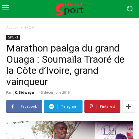
Accueil
SPORT
SPORT
Marathon paalga du grand
Ouaga : Soumaïla Traoré de
la Côte d’Ivoire, grand
vainqueur
Par
JK. Sidwaya
-
15 décembre 2019
Facebook
Telegram
Pinterest