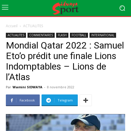
Accueil
ACTUALITES
ACTUALITES
COMMENTAIRES
FLASH
FOOTBALL
INTERNATIONAL
Mondial Qatar 2022 : Samuel
Eto’o prédit une finale Lions
Indomptables – Lions de
l’Atlas
Par
Wamini SIDWAYA
-
8 novembre 2022
Facebook
Telegram