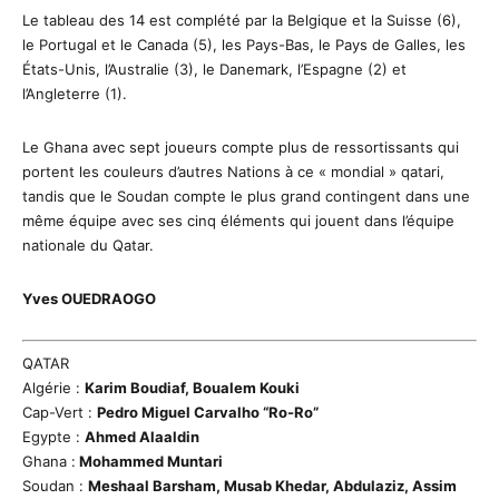
Le tableau des 14 est complété par la Belgique et la Suisse (6),
le Portugal et le Canada (5), les Pays-Bas, le Pays de Galles, les
États-Unis, l’Australie (3), le Danemark, l’Espagne (2) et
l’Angleterre (1).
Le Ghana avec sept joueurs compte plus de ressortissants qui
portent les couleurs d’autres Nations à ce « mondial » qatari,
tandis que le Soudan compte le plus grand contingent dans une
même équipe avec ses cinq éléments qui jouent dans l’équipe
nationale du Qatar.
Yves OUEDRAOGO
QATAR
Algérie :
Karim Boudiaf, Boualem Kouki
Cap-Vert :
Pedro Miguel Carvalho “Ro-Ro”
Egypte :
Ahmed Alaaldin
Ghana :
Mohammed Muntari
Soudan :
Meshaal Barsham, Musab Khedar, Abdulaziz, Assim