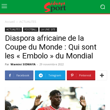
Accueil
ACTUALITES
ACTUALITES
FOOTBALL
LA UNE SITE
Diaspora africaine de la
Coupe du Monde : Qui sont
les « Embolo » du Mondial
Par
Wamini SIDWAYA
-
29 novembre 2022
Facebook
Telegram
Pinterest