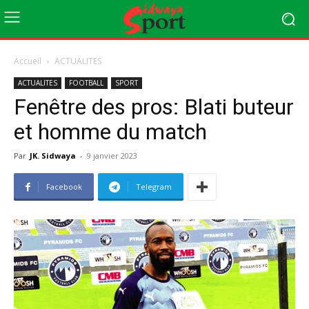
Accueil
ACTUALITES
ACTUALITES
FOOTBALL
SPORT
Fenêtre des pros: Blati buteur
et homme du match
Par
JK. Sidwaya
-
9 janvier 2023
Facebook
Telegram