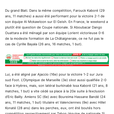
Du grand Blati. Dans la même compétition, Farouck Kaboré (29
ans, 11 matches) a aussi été performant pour la victoire 2-1 de
son équipe Al Mokawloon sur El Geish. En France, le weekend a
plutôt été question de Coupe nationale. Si Aboubacar Dango
Ouattara a été ménagé par son équipe Lorient victorieuse 0-6
de la modeste formation de La Châtaigneraie, ce ne fut pas le
cas de Cyrille Bayala (26 ans, 16 matches, 1 but).
Lui, a été aligné par Ajaccio (16e) pour la victoire 1-2 sur Jura
sud Foot. L’Olympique de Marseille (3e) s’est aussi qualifiée 2-0
face à Hyères, mais, son latéral burkinabè Issa Kaboré (21 ans, 8
matches, 1 but) a vite cédé sa place à la 20e suite à l’exclusion
d’Eric Bailly. Amiens SC (6e) avec Boureima Hassane Bandé (24
ans, 11 matches, 1 but) titulaire et Valenciennes (9e) avec Hillel
Konaté (28 ans) dans les perches, eux, ont été boutés hors
compétition respectivement par Tahon (équipe de nationale 3)