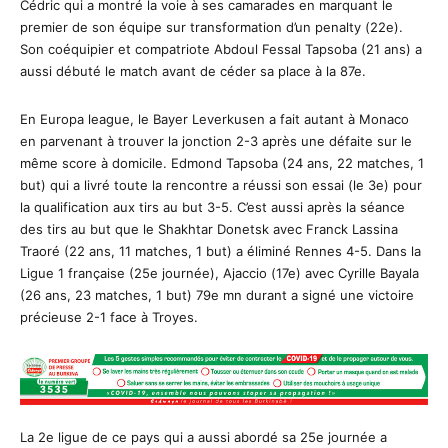
Cédric qui a montré la voie à ses camarades en marquant le
premier de son équipe sur transformation d’un penalty (22e).
Son coéquipier et compatriote Abdoul Fessal Tapsoba (21 ans) a
aussi débuté le match avant de céder sa place à la 87e.
En Europa league, le Bayer Leverkusen a fait autant à Monaco
en parvenant à trouver la jonction 2-3 après une défaite sur le
même score à domicile. Edmond Tapsoba (24 ans, 22 matches, 1
but) qui a livré toute la rencontre a réussi son essai (le 3e) pour
la qualification aux tirs au but 3-5. C’est aussi après la séance
des tirs au but que le Shakhtar Donetsk avec Franck Lassina
Traoré (22 ans, 11 matches, 1 but) a éliminé Rennes 4-5. Dans la
Ligue 1 française (25e journée), Ajaccio (17e) avec Cyrille Bayala
(26 ans, 23 matches, 1 but) 79e mn durant a signé une victoire
précieuse 2-1 face à Troyes.
La 2e ligue de ce pays qui a aussi abordé sa 25e journée a