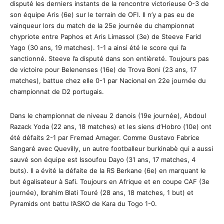
disputé les derniers instants de la rencontre victorieuse 0-3 de
son équipe Aris (6e) sur le terrain de OFI. Il n’y a pas eu de
vainqueur lors du match de la 25e journée du championnat
chypriote entre Paphos et Aris Limassol (3e) de Steeve Farid
Yago (30 ans, 19 matches). 1-1 a ainsi été le score qui l’a
sanctionné. Steeve l’a disputé dans son entièreté. Toujours pas
de victoire pour Belenenses (16e) de Trova Boni (23 ans, 17
matches), battue chez elle 0-1 par Nacional en 22e journée du
championnat de D2 portugais.
Dans le championnat de niveau 2 danois (19e journée), Abdoul
Razack Yoda (22 ans, 18 matches) et les siens d’Hobro (10e) ont
été défaits 2-1 par Fremad Amager. Comme Gustavo Fabrice
Sangaré avec Quevilly, un autre footballeur burkinabè qui a aussi
sauvé son équipe est Issoufou Dayo (31 ans, 17 matches, 4
buts). Il a évité la défaite de la RS Berkane (6e) en marquant le
but égalisateur à Safi. Toujours en Afrique et en coupe CAF (3e
journée), Ibrahim Blati Touré (28 ans, 18 matches, 1 but) et
Pyramids ont battu l’ASKO de Kara du Togo 1-0.