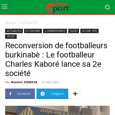
Accueil
ACTUALITES
ACTUALITES
ECONOMIE
COMMENTAIRES
FLASH
LA UNE SITE
SPORT
Reconversion de footballeurs
burkinabè : Le footballeur
Charles Kaboré lance sa 2e
société
Par
Wamini SIDWAYA
-
22 mars 2023
Facebook
Telegram