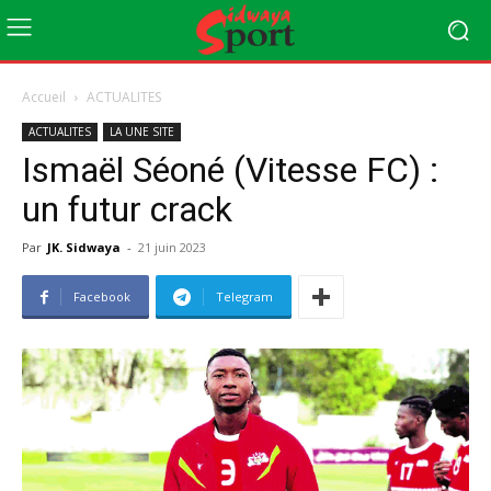
Accueil
ACTUALITES
ACTUALITES
LA UNE SITE
Ismaël Séoné (Vitesse FC) :
un futur crack
Par
JK. Sidwaya
-
21 juin 2023
Facebook
Telegram