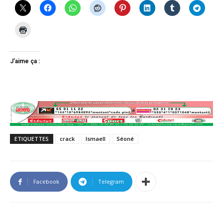
J’aime ça :
ETIQUETTES
crack
Ismaell
Séoné
Facebook
Telegram