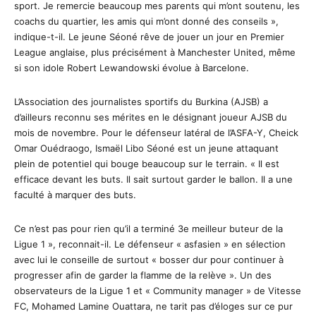
sport. Je remercie beaucoup mes parents qui m’ont soutenu, les
coachs du quartier, les amis qui m’ont donné des conseils »,
indique-t-il. Le jeune Séoné rêve de jouer un jour en Premier
League anglaise, plus précisément à Manchester United, même
si son idole Robert Lewandowski évolue à Barcelone.
L’Association des journalistes sportifs du Burkina (AJSB) a
d’ailleurs reconnu ses mérites en le désignant joueur AJSB du
mois de novembre. Pour le défenseur latéral de l’ASFA-Y, Cheick
Omar Ouédraogo, Ismaël Libo Séoné est un jeune attaquant
plein de potentiel qui bouge beaucoup sur le terrain. « Il est
efficace devant les buts. Il sait surtout garder le ballon. Il a une
faculté à marquer des buts.
Ce n’est pas pour rien qu’il a terminé 3e meilleur buteur de la
Ligue 1 », reconnait-il. Le défenseur « asfasien » en sélection
avec lui le conseille de surtout « bosser dur pour continuer à
progresser afin de garder la flamme de la relève ». Un des
observateurs de la Ligue 1 et « Community manager » de Vitesse
FC, Mohamed Lamine Ouattara, ne tarit pas d’éloges sur ce pur