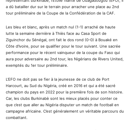
représentant burkinabè, l’Etoile filante de Ouagadougou (EFO), il
a dû batailler dur sur le terrain pour arracher une place au 2nd
tour préliminaire de la Coupe de la Confédération de la CAF.
Les bleu et blanc, après un match nul (1-1) arraché de haute
lutte la semaine dernière à Thiès face au Casa Sport de
Ziguinchor du Sénégal, ont fait le dos rond (0-0) à Bouaké en
Côte d’Ivoire, pour se qualifier pour le tour suivant. Une sacrée
performance pour le récent vainqueur de la coupe du Faso qui
aura pour adversaire au 2nd tour, les Nigérians de Rivers United,
exemptés du 1er tour préliminaire.
L’EFO ne doit pas se fier à la jeunesse de ce club de Port
Harcourt, au Sud du Nigéria, créé en 2016 et qui a été sacré
champion du pays en 2022 pour la première fois de son histoire.
Car, les clubs Burkinabè sont les mieux placés pour conter ce
que c’est que aller au Nigéria disputer un match de football en
campagne africaine. C’est généralement un véritable parcours du
combattant.