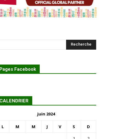
Pages Facebook
CALENDRIER
juin 2024
L
M
M
J
V
S
D
1
2