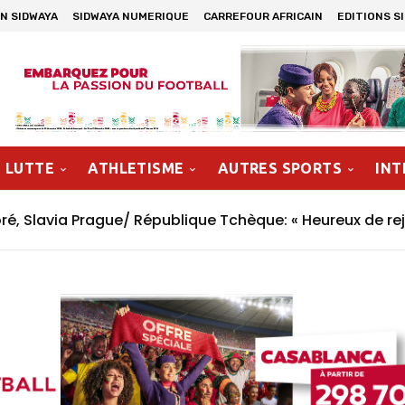
N SIDWAYA
SIDWAYA NUMERIQUE
CARREFOUR AFRICAIN
EDITIONS S
LUTTE
ATHLETISME
AUTRES SPORTS
INT
, Slavia Prague/ République Tchèque: « Heureux de rej
n »