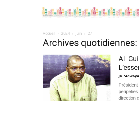
Accueil
2024
juin
27
Archives quotidiennes:
Ali Gu
L’essen
JK. Sidway
Président
péripéties
direction 