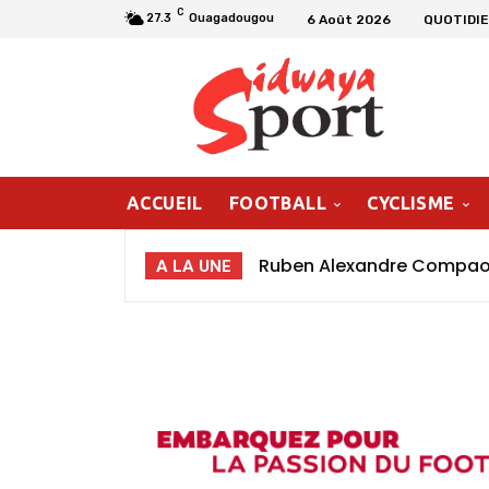
C
27.3
Ouagadougou
6 Août 2026
QUOTIDIE
ACCUEIL
FOOTBALL
CYCLISME
Ruben Alexandre Compaoré
A LA UNE
poursuivre ma progressio