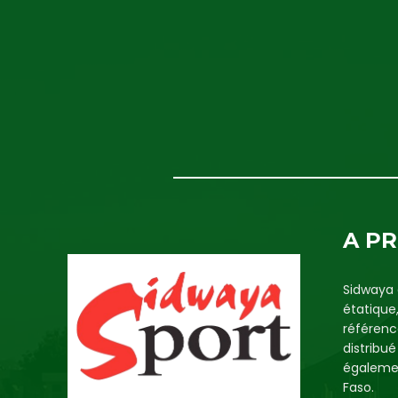
A P
Sidwaya 
étatique
référenc
distribu
égalemen
Faso.