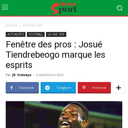
Accueil
ACTUALITES
ACTUALITES
FOOTBALL
LA UNE SITE
Fenêtre des pros : Josué
Tiendrebeogo marque les
esprits
Par
JK. Sidwaya
-
4 septembre 2024
Facebook
Telegram
Pinterest