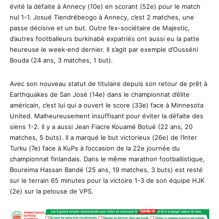
évité la défaite à Annecy (10e) en scorant (52e) pour le match
nul 1-1. Josué Tiendrébeogo à Annecy, c’est 2 matches, une
passe décisive et un but. Outre l’ex-sociétaire de Majestic,
d’autres footballeurs burkinabè expatriés ont aussi eu la patte
heureuse le week-end dernier. Il s’agit par exemple d’Ousséni
Bouda (24 ans, 3 matches, 1 but).
Avec son nouveau statut de titulaire depuis son retour de prêt à
Earthquakes de San José (14e) dans le championnat d’élite
américain, c’est lui qui a ouvert le score (33e) face à Minnesota
United. Malheureusement insuffisant pour éviter la défaite des
siens 1-2. Il y a aussi Jean Fiacre Kouamé Botué (22 ans, 20
matches, 5 buts). Il a marqué le but victorieux (26e) de l’Inter
Turku (7e) face à KuPs à l’occasion de la 22e journée du
championnat finlandais. Dans le même marathon footballistique,
Boureima Hassan Bandé (25 ans, 19 matches, 3 buts) est resté
sur le terrain 65 minutes pour la victoire 1-3 de son équipe HJK
(2e) sur la pelouse de VPS.