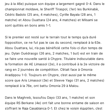
jeu à la 46e) puisque son équipe a largement gagné 0-4. Dans le
championnat moldave, le Sheriff Tiraspol, (1er) les Burkinabè,
Cédric Badolo (25 ans, 4 matches), Cyrille Bayala (28 ans, 1
matche) et Abou Ouattara (24 ans, 4 matches) et Milsami se
sont quittés en bons amis 1-1.
Si le premier est resté sur le terrain tout le temps qu’a duré
l’opposition, ce ne fut pas le cas du second, remplacé à la 63e.
Abou Ouattara, lui, n’a pas bénéficié cette fois-ci d’un temps de
jeu. Dylan Ouédraogo (26 ans, 2 matches, 1 but) est en train de
se faire une nouvelle santé à Chypre. Titulaire indiscutable dans
la formation de AE Limassol (2e), il a contribué à la 2e victoire de
rang en 2 journées de compétition. C’était face à Omonia
Aradippou 1-0. Toujours en Chypre, c’est aussi par le même
score que Aris Limassol (3e) et Steeve Yago (31 ans, 2 matches)
remplacé à la 76e, ont battu Omonia 29 à Maiou.
Dans le Maghreb, Issoufou Dayo (33 ans, 1 matche) et son
équipe RS Berkane (4e) ont fait une bonne entame de saison en
s’offrant le Raja Casablanca 0-1. Et chez le voisin égyptien, c’est