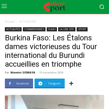
Accueil
ACTUALITES
ACTUALITES
COMMENTAIRES
FLASH
LA UNE SITE
SPORT
Burkina Faso: Les Étalons
dames victorieuses du Tour
international du Burundi
accueillies en triomphe
Par
Wamini SIDWAYA
-
19 novembre 2024
Facebook
Telegram