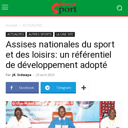
Accueil
ACTUALITES
ACTUALITES
AUTRES SPORTS
LA UNE SITE
Assises nationales du sport
et des loisirs: un référentiel
de développement adopté
Par
JK. Sidwaya
-
23 avril 2025
Facebook
Telegram