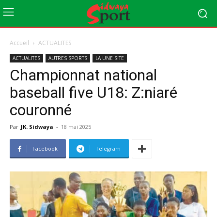
Accueil
ACTUALITES
ACTUALITES
AUTRES SPORTS
LA UNE SITE
Championnat national
baseball five U18: Z:niaré
couronné
Par
JK. Sidwaya
-
18 mai 2025
Facebook
Telegram