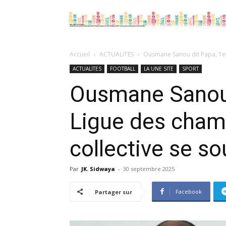
Accueil
ACTUALITES
Ousmane Sanou dit Papa, 1er
ACTUALITES
FOOTBALL
LA UNE SITE
SPORT
Ousmane Sanou 
Ligue des cham
collective se so
Par
JK. Sidwaya
-
30 septembre 2025
Facebook
Partager sur