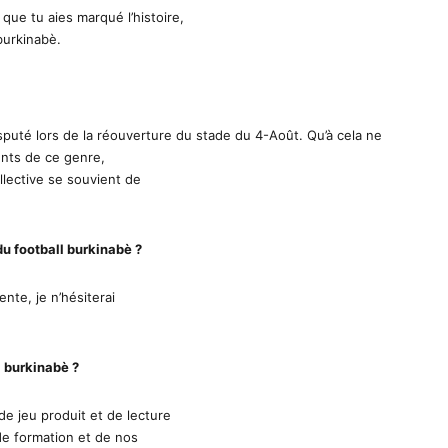
que tu aies marqué l’histoire,
burkinabè.
isputé lors de la réouverture du stade du 4-Août. Qu’à cela ne
nts de ce genre,
llective se souvient de
du football burkinabè ?
ente, je n’hésiterai
l burkinabè ?
e jeu produit et de lecture
 de formation et de nos