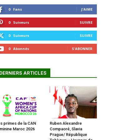
0
Fans
J'AIME
0
Suiveurs
SUIVRE
0
Suiveurs
SUIVRE
0
Abonnés
S'ABONNER
DERNIERS ARTICLES
s primes de la CAN
Ruben Alexandre
minine Maroc 2026
Compaoré, Slavia
Prague/ République