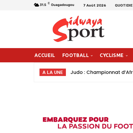
C
31.5
Ouagadougou
7 Août 2026
QUOTIDIE
ACCUEIL
FOOTBALL
CYCLISME
Les primes de la CAN fém
A LA UNE