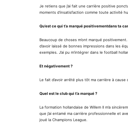
Je retiens que j’ai fait une carrière positive pon
moments d’insatisfaction comme toute activité h
Qu’est ce qui t’a marqué positivementdans ta car
Beaucoup de choses m’ont marqué positivement. 
d’avoir laissé de bonnes impressions dans les équ
exemples. J’ai pu m’intégrer dans le football holla
Et négativement ?
Le fait d’avoir arrêté plus tôt ma carrière à caus
Quel est le club qui t’a marqué ?
La formation hollandaise de Willem II m’a sincère
que j’ai entamé ma carrière professionnelle et avec
joué la Champions League.