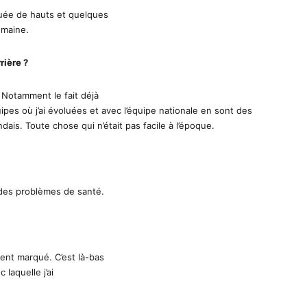
ctuée de hauts et quelques
umaine.
rière ?
Notamment le fait déjà
ipes où j’ai évoluées et avec l’équipe nationale en sont des
ndais. Toute chose qui n’était pas facile à l’époque.
e des problèmes de santé.
ment marqué. C’est là-bas
 laquelle j’ai