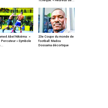
Tchèque: « Heureux de...
med Abel Nikiéma : «
23e Coupe du monde de
 Percuteur » Symbole
football: Madou
...
Dossama décortique