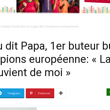
 buteur burkinabè en Ligue des champions européenne:...
dit Papa, 1er buteur b
pions européenne: « L
uvient de moi »
Telegram
Pinterest