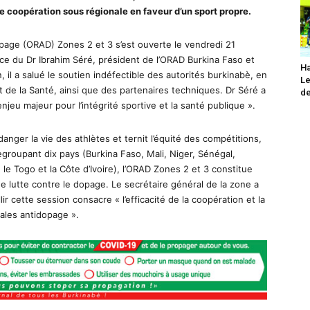
e coopération sous régionale en faveur d’un sport propre.
opage (ORAD) Zones 2 et 3 s’est ouverte le vendredi 21
 du Dr Ibrahim Séré, président de l’ORAD Burkina Faso et
Ha
, il a salué le soutien indéfectible des autorités burkinabè, en
Le
t de la Santé, ainsi que des partenaires techniques. Dr Séré a
de
njeu majeur pour l’intégrité sportive et la santé publique ».
anger la vie des athlètes et ternit l’équité des compétitions,
Regroupant dix pays (Burkina Faso, Mali, Niger, Sénégal,
e Togo et la Côte d’Ivoire), l’ORAD Zones 2 et 3 constitue
 de lutte contre le dopage. Le secrétaire général de la zone a
ir cette session consacre « l’efficacité de la coopération et la
nales antidopage ».