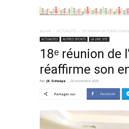
Accueil
ACTUALITES
18ᵉ réunion de l’ORAD Zones 
ACTUALITES
AUTRES SPORTS
LA UNE SITE
18ᵉ réunion de l
réaffirme son e
Par
JK. Sidwaya
-
26 novembre 2025
Facebook
Partager sur