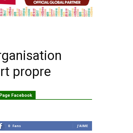
rganisation
rt propre
Page Facebook
0
Fans
J'AIME