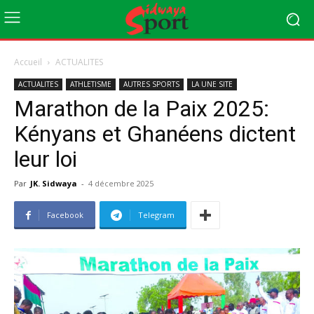
Accueil
ACTUALITES
ACTUALITES
ATHLETISME
AUTRES SPORTS
LA UNE SITE
Marathon de la Paix 2025:
Kényans et Ghanéens dictent
leur loi
Par
JK. Sidwaya
-
4 décembre 2025
Facebook
Telegram