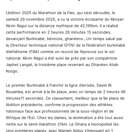
L’édition 2025 du Marathon de la Paix, qui s’est déroulée, le
samedi 29 novembre 2025, a vu la victoire écrasante du Kényan
Kévin Ragui sur la distance mythique de 42,195km. Il a réalisé
cette performance en 2 heures 26 minutes 15 secondes,
devançant Burkinabè, béninois, ghanéens…Un temps salué par
le Directeur technique national (DTN) de la Fédération burkinabè
d’athlétisme (FBA) comme un record de l’épreuve sur le sol
national. Kévin Ragui a été suivi de près par son compatriote
Japhet Langat, la troisième place revenant au Ghanéen Atiah
Koogo.
Le premier Burkinabè à franchir la ligne d’arrivée, David W.
Rouamba, est arrivé à la 6e place, avec un temps de 2 heures 46
minutes11 secondes. Ce classement, meilleur que la 9e place de
l’édition précédente, confirme la progression des athlètes
nationaux face aux professionnels de la sous-région et de
l’Afrique de l’Est. Chez les dames, la domination a été tout aussi
nette sur le semi-marathon 21km. Le Ghana a monopolisé les
cinq premières places, avec Mariam Aidoo s’imposant en 1