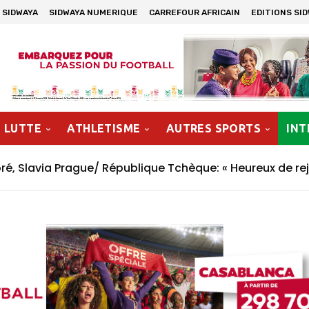
 SIDWAYA
SIDWAYA NUMERIQUE
CARREFOUR AFRICAIN
EDITIONS SI
LUTTE
ATHLETISME
AUTRES SPORTS
INT
, Slavia Prague/ République Tchèque: « Heureux de rej
n »