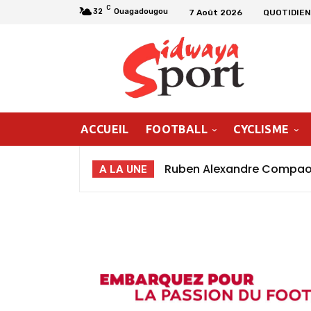
C
32
Ouagadougou
7 Août 2026
QUOTIDIEN
ACCUEIL
FOOTBALL
CYCLISME
Ruben Alexandre Compaoré
A LA UNE
poursuivre ma progressio